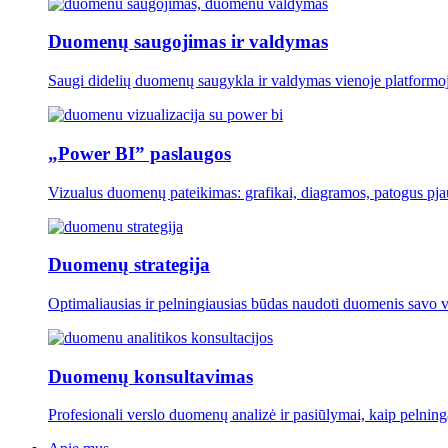
Duomenų saugojimas ir valdymas
Saugi didelių duomenų saugykla ir valdymas vienoje platformoj
„Power BI” paslaugos
Vizualus duomenų pateikimas: grafikai, diagramos, patogus pj
Duomenų strategija
Optimaliausias ir pelningiausias būdas naudoti duomenis savo v
Duomenų konsultavimas
Profesionali verslo duomenų analizė ir pasiūlymai, kaip pelnin