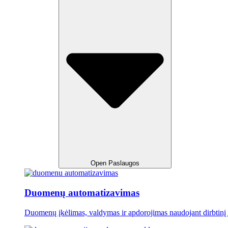
Open Paslaugos
Duomenų automatizavimas
Duomenų įkėlimas, valdymas ir apdorojimas naudojant dirbtinį i