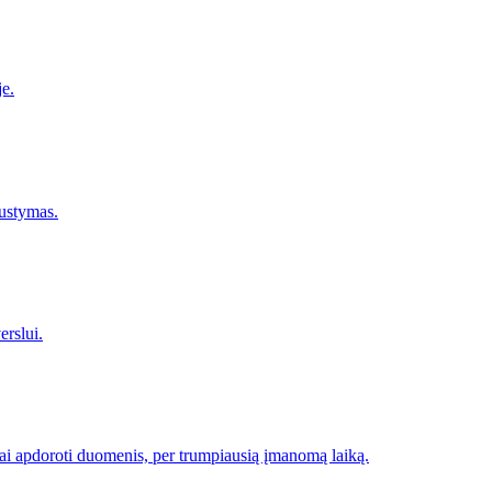
e.
austymas.
erslui.
gai apdoroti duomenis, per trumpiausią įmanomą laiką.