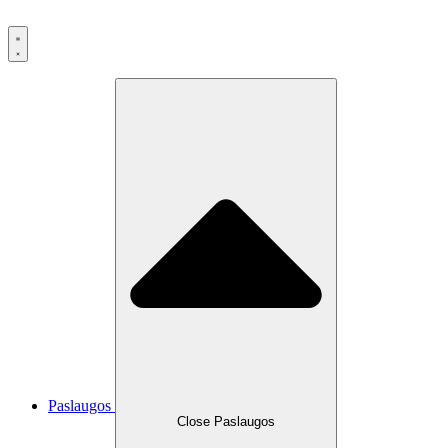
Eiti
prie
turinio
Paslaugos
Close Paslaugos